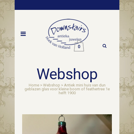
0
Webshop
Home
>
Webshop
>
Antiek mini huis van dun
geblazen glas voor kleine boom of feathertree 1e
helft 1900