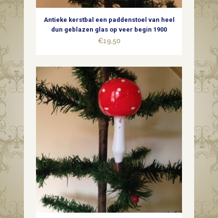
1e
Antieke kerstbal een paddenstoel van heel
helft
dun geblazen glas op veer begin 1900
€
19,50
1900
quantity