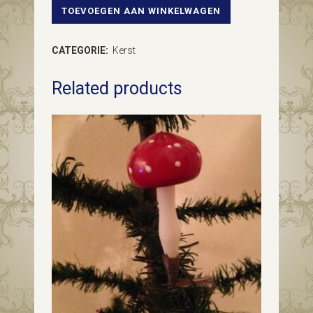
TOEVOEGEN AAN WINKELWAGEN
Antiek
mini
CATEGORIE:
Kerst
huis
Related products
van
dun
geblazen
glas
voor
kleine
boom
of
feathertree