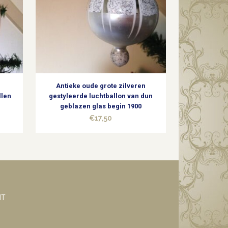
Antieke oude grote zilveren
llen
gestyleerde luchtballon van dun
geblazen glas begin 1900
€
17,50
NT