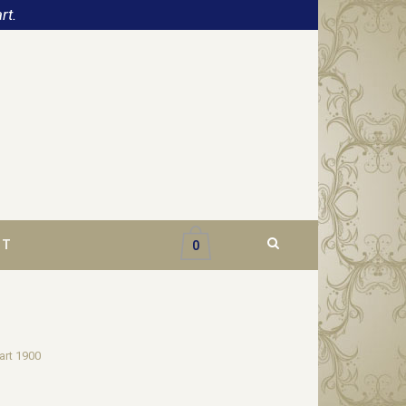
rt.
CT
0
art 1900