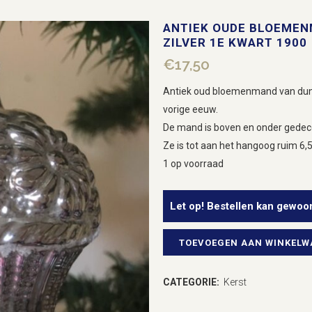
ANTIEK OUDE BLOEMEN
ZILVER 1E KWART 1900
€
17,50
Antiek oud bloemenmand van dun ge
vorige eeuw.
De mand is boven en onder gedeco
Ze is tot aan het hangoog ruim 6,5
1 op voorraad
Let op! Bestellen kan gewoo
TOEVOEGEN AAN WINKEL
Antiek
oude
CATEGORIE:
Kerst
bloemenmand