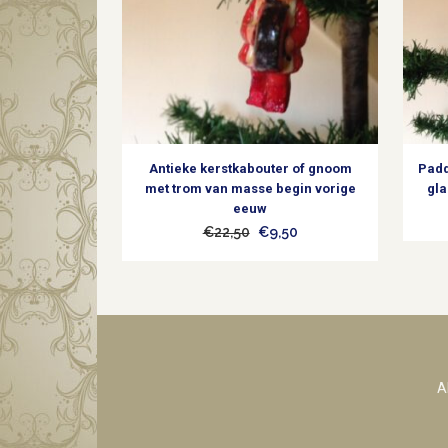
Antieke kerstkabouter of gnoom
Padd
met trom van masse begin vorige
gla
eeuw
Oorspronkelijke
Huidige
€
22,50
€
9,50
prijs
prijs
was:
is:
€22,50.
€9,50.
A