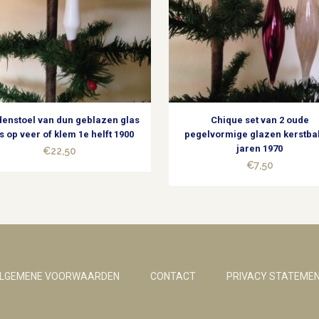
enstoel van dun geblazen glas
Chique set van 2 oude
s op veer of klem 1e helft 1900
pegelvormige glazen kerstba
jaren 1970
€
22,50
€
7,50
LGEMENE VOORWAARDEN
CONTACT
PRIVACY STATEME