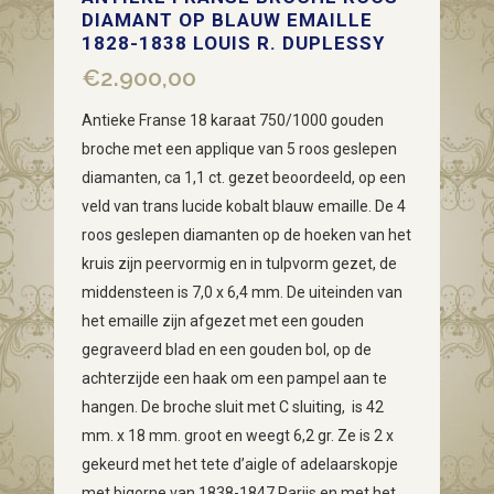
DIAMANT OP BLAUW EMAILLE
1828-1838 LOUIS R. DUPLESSY
€
2.900,00
Antieke Franse 18 karaat 750/1000 gouden
broche met een applique van 5 roos geslepen
diamanten, ca 1,1 ct. gezet beoordeeld, op een
veld van trans lucide kobalt blauw emaille. De 4
roos geslepen diamanten op de hoeken van het
kruis zijn peervormig en in tulpvorm gezet, de
middensteen is 7,0 x 6,4 mm. De uiteinden van
het emaille zijn afgezet met een gouden
gegraveerd blad en een gouden bol, op de
achterzijde een haak om een pampel aan te
hangen. De broche sluit met C sluiting, is 42
mm. x 18 mm. groot en weegt 6,2 gr. Ze is 2 x
gekeurd met het tete d’aigle of adelaarskopje
met bigorne van 1838-1847 Parijs en met het