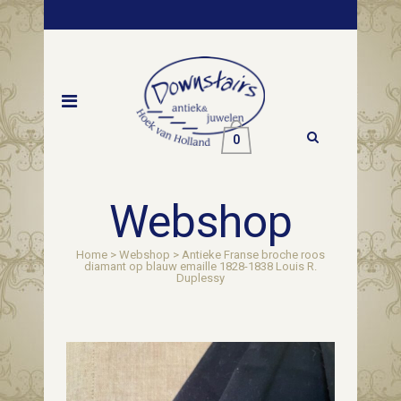
0
Webshop
Home
>
Webshop
>
Antieke Franse broche roos
diamant op blauw emaille 1828-1838 Louis R.
Duplessy