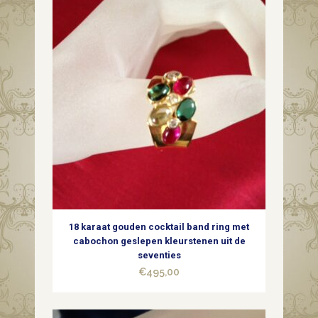
op
blauw
emaille
1828-
1838
Louis
R.
Duplessy
18 karaat gouden cocktail band ring met
quantity
cabochon geslepen kleurstenen uit de
seventies
€
495,00