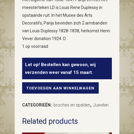
meesterteken LD is Louis Rene Duplessy in
opstaande ruit. In het Musee des Arts
Decoratifs, Parijs bevinden zich 2 armbanden
van Louis Duplessy 1828-1838, herkomst Henri
Vever donation 1924. D
1 op voorraad
Let op! Bestellen kan gewoon, wij
verzenden weer vanaf 15 maart.
TOEVOEGEN AAN WINKELWAGEN
Antieke
Franse
CATEGORIEËN:
broches en spelden
,
Juwelen
broche
Related products
roos
diamant