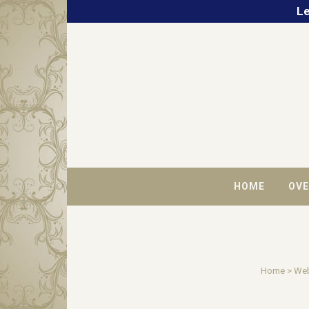
Le
HOME
OVE
Home
>
We