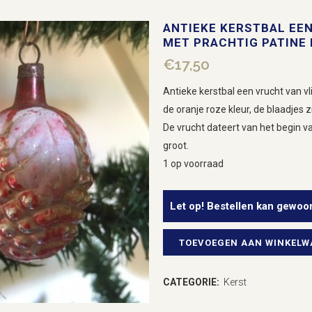
ANTIEKE KERSTBAL EE
MET PRACHTIG PATINE 
€
17,50
Antieke kerstbal een vrucht van v
de oranje roze kleur, de blaadjes z
De vrucht dateert van het begin v
groot.
1 op voorraad
Let op! Bestellen kan gewoo
TOEVOEGEN AAN WINKEL
Antieke
kerstbal
CATEGORIE:
Kerst
een