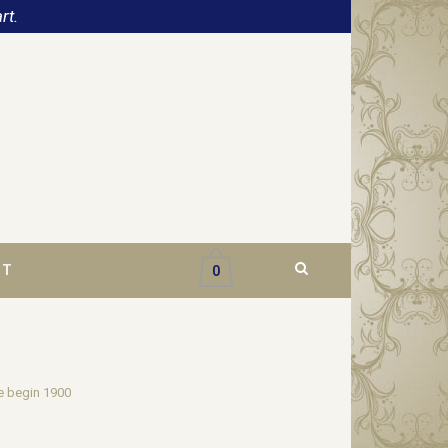
rt.
CT
0
e begin 1900