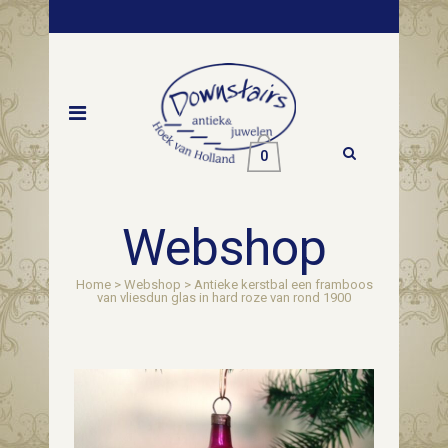
0
Webshop
Home
>
Webshop
>
Antieke kerstbal een framboos
van vliesdun glas in hard roze van rond 1900