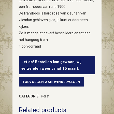
Een antieke kerstbal in de vorm van een vrucht,
een framboos van rond 1900.
De framboos is hard roze van kleur en van
vliesdun geblazen glas, je kunt er doorheen
kijken.
Ze is met gelatineverf beschilderd en tot aan
het hangoog 6 cm.
1 op voorraad
Let op! Bestellen kan gewoon, wij
verzenden weer vanaf 15 maart.
TOEVOEGEN AAN WINKELWAGEN
Antieke
kerstbal
CATEGORIE:
Kerst
een
Related products
framboos