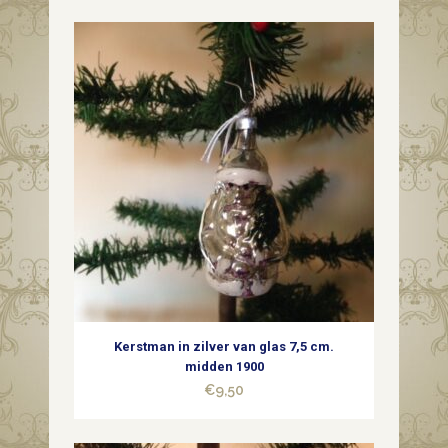
van
vliesdun
glas
in
hard
roze
van
rond
1900
Kerstman in zilver van glas 7,5 cm.
quantity
midden 1900
€
9,50