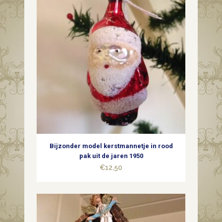
glas
in
zilver
patine
1e
kwart
1900
quantity
Bijzonder model kerstmannetje in rood
pak uit de jaren 1950
€
12,50