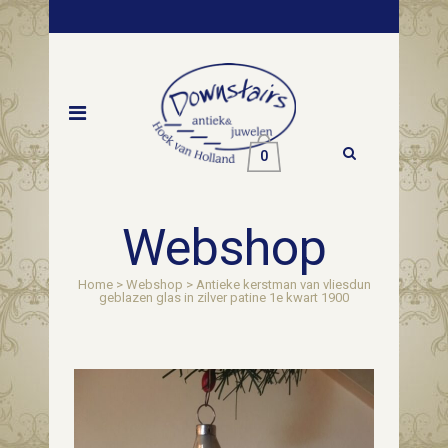
0
Webshop
Home
>
Webshop
>
Antieke kerstman van vliesdun
geblazen glas in zilver patine 1e kwart 1900