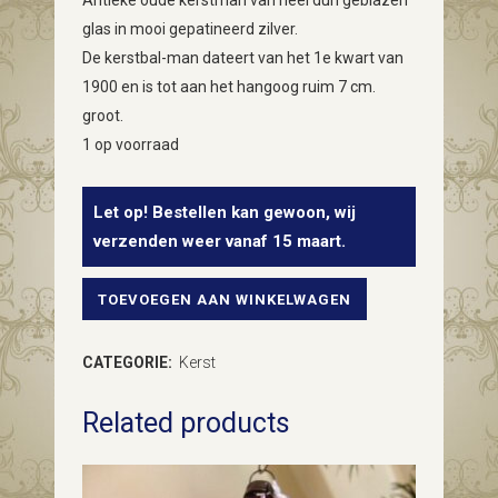
Antieke oude kerstman van heel dun geblazen
glas in mooi gepatineerd zilver.
De kerstbal-man dateert van het 1e kwart van
1900 en is tot aan het hangoog ruim 7 cm.
groot.
1 op voorraad
Let op! Bestellen kan gewoon, wij
verzenden weer vanaf 15 maart.
TOEVOEGEN AAN WINKELWAGEN
Antieke
kerstman
CATEGORIE:
Kerst
van
Related products
vliesdun
geblazen