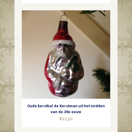
quantity
Oude kerstbal de Kerstman uit het midden
van de 20e eeuw
€
12,50