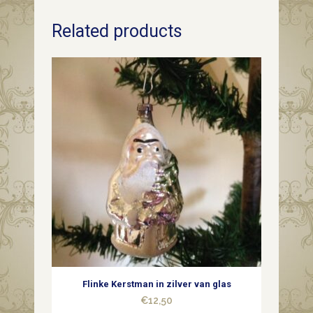
gestyleerde
Related products
Kerst
dennenappel
van
dun
geblazen
glas
in
zilver
1e
kwart
Flinke Kerstman in zilver van glas
1900
€
12,50