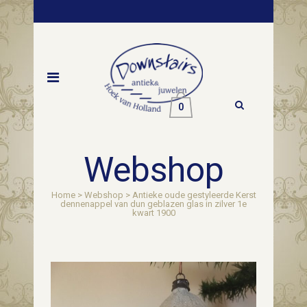
0
Webshop
Home
>
Webshop
>
Antieke oude gestyleerde Kerst
dennenappel van dun geblazen glas in zilver 1e
kwart 1900