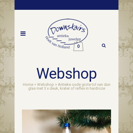
0
Webshop
Home
>
Webshop
>
Antieke oude grote tol van dun
glas met 3 x deuk, krater of reflex in hardroze