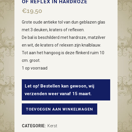
OF REFLEX IN HARDROZE
€
19,50
Grote oude antieke tol van dun geblazen glas
met 3 deuken, kraters of reflexen.
De bal is beschilderd met hardroze, matzilver
en wit, de kraters of relexen zijn knalblauw.
Tot aan het hangoog is deze flinkerd ruim 10
cm. groot.
1 op voorraad
Let op! Bestellen kan gewoon, wij
verzenden weer vanaf 15 maart.
TOEVOEGEN AAN WINKELWAGEN
Antieke
oude
CATEGORIE:
Kerst
grote