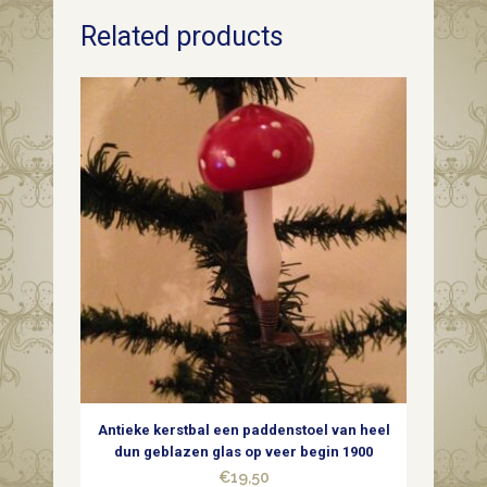
Related products
tol
van
dun
glas
met
3
x
deuk,
krater
of
Antieke kerstbal een paddenstoel van heel
reflex
dun geblazen glas op veer begin 1900
€
19,50
in