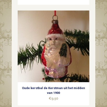
hardroze
quantity
Oude kerstbal de Kerstman uit het midden
van 1900
€
9,50