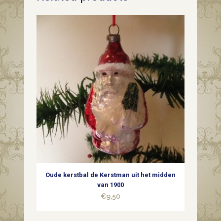
van
dun
geblazen
glas
met
mooi
patine
in
zilver
Oude kerstbal de Kerstman uit het midden
begin
van 1900
€
9,50
1900
quantity