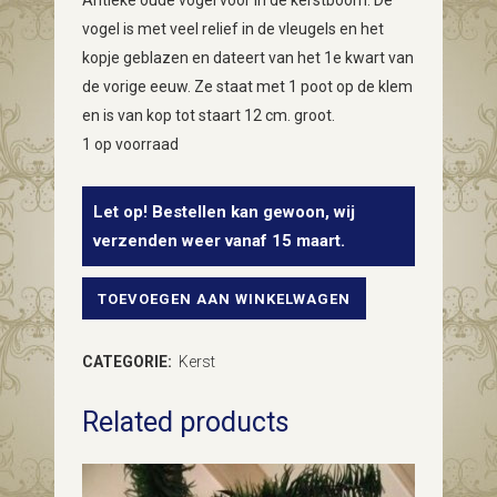
Antieke oude vogel voor in de kerstboom. De
vogel is met veel relief in de vleugels en het
kopje geblazen en dateert van het 1e kwart van
de vorige eeuw. Ze staat met 1 poot op de klem
en is van kop tot staart 12 cm. groot.
1 op voorraad
Let op! Bestellen kan gewoon, wij
verzenden weer vanaf 15 maart.
TOEVOEGEN AAN WINKELWAGEN
Antieke
oude
CATEGORIE:
Kerst
Kerst
Related products
vogel
van