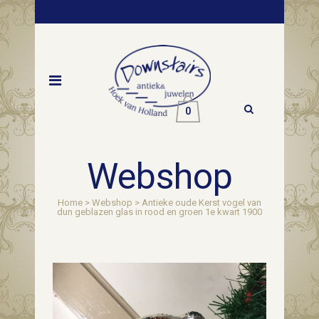
0
Webshop
Home
>
Webshop
>
Antieke oude Kerst vogel van
dun geblazen glas in rood en groen 1e kwart 1900