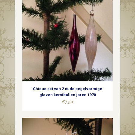
dun
geblazen
glas
in
rood
en
groen
1e
Chique set van 2 oude pegelvormige
kwart
glazen kerstballen jaren 1970
€
7,50
1900
quantity