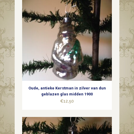
bijenkorf
van
dun
glas
1e
helft
1900
quantity
Oude, antieke Kerstman in zilver van dun
geblazen glas midden 1900
€
12,50