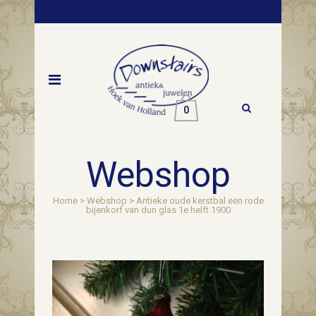
0
Webshop
Home
>
Webshop
>
Antieke oude kerstbal een rode
bijenkorf van dun glas 1e helft 1900