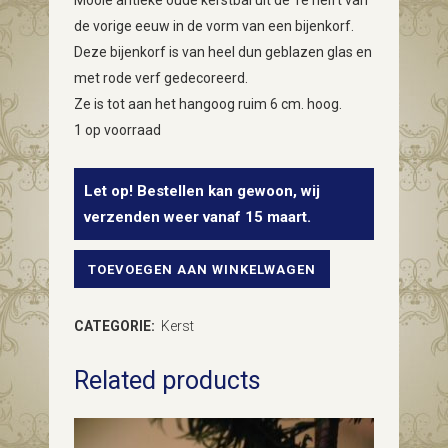
Mooie antieke oude kerstbal uit de 1e helft van
de vorige eeuw in de vorm van een bijenkorf.
Deze bijenkorf is van heel dun geblazen glas en
met rode verf gedecoreerd.
Ze is tot aan het hangoog ruim 6 cm. hoog.
1 op voorraad
Let op! Bestellen kan gewoon, wij
verzenden weer vanaf 15 maart.
TOEVOEGEN AAN WINKELWAGEN
Antieke
oude
CATEGORIE:
Kerst
kerstbal
Related products
een
rode