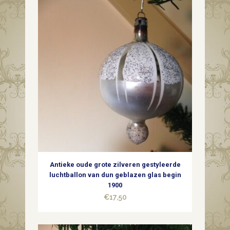
van
dun
geblazen
in
zilver
en
wit
quantity
Antieke oude grote zilveren gestyleerde
luchtballon van dun geblazen glas begin
1900
€
17,50