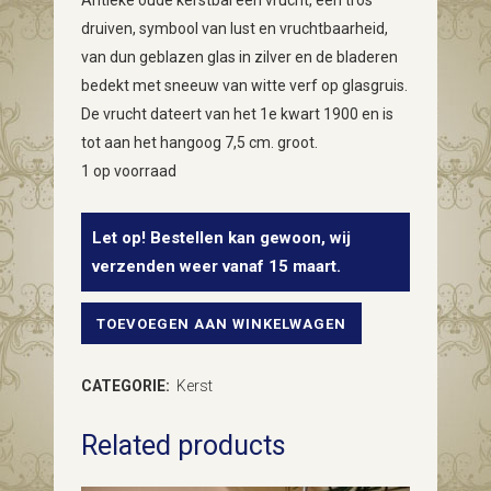
Antieke oude kerstbal een vrucht, een tros
druiven, symbool van lust en vruchtbaarheid,
van dun geblazen glas in zilver en de bladeren
bedekt met sneeuw van witte verf op glasgruis.
De vrucht dateert van het 1e kwart 1900 en is
tot aan het hangoog 7,5 cm. groot.
1 op voorraad
Let op! Bestellen kan gewoon, wij
verzenden weer vanaf 15 maart.
TOEVOEGEN AAN WINKELWAGEN
Antieke
oude
CATEGORIE:
Kerst
kerstbal
Related products
een
vrucht