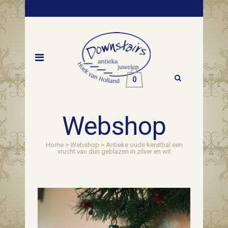
0
Webshop
Home
>
Webshop
>
Antieke oude kerstbal een
vrucht van dun geblazen in zilver en wit