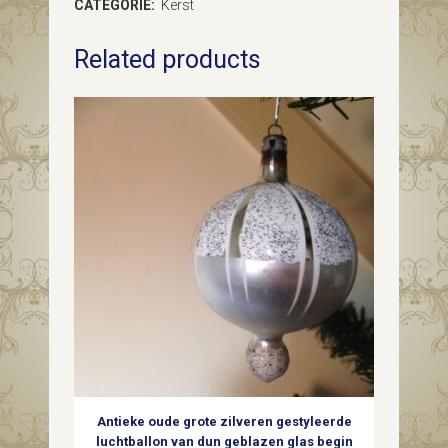
CATEGORIE:
Kerst
kerstvogel
Related products
in
zilver
en
oranje
2e
kwart
1900
quantity
Antieke oude grote zilveren gestyleerde
luchtballon van dun geblazen glas begin