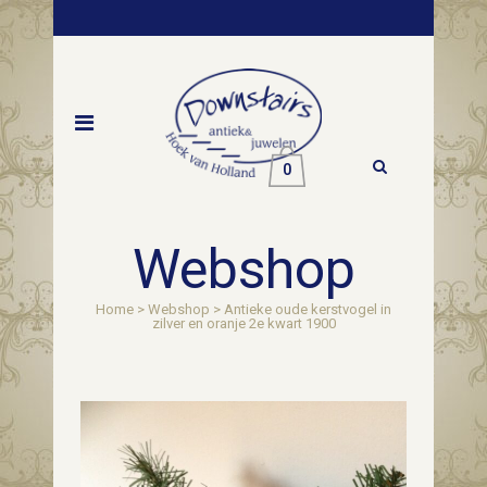
0
Webshop
Home
>
Webshop
>
Antieke oude kerstvogel in
zilver en oranje 2e kwart 1900