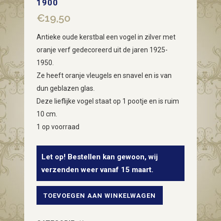
1900
€
19,50
Antieke oude kerstbal een vogel in zilver met
oranje verf gedecoreerd uit de jaren 1925-
1950.
Ze heeft oranje vleugels en snavel en is van
dun geblazen glas.
Deze lieflijke vogel staat op 1 pootje en is ruim
10 cm.
1 op voorraad
Let op! Bestellen kan gewoon, wij
verzenden weer vanaf 15 maart.
TOEVOEGEN AAN WINKELWAGEN
Antieke
oude