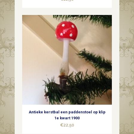
1950-
1960
quantity
Antieke kerstbal een paddenstoel op klip
1e kwart 1900
€
22,50