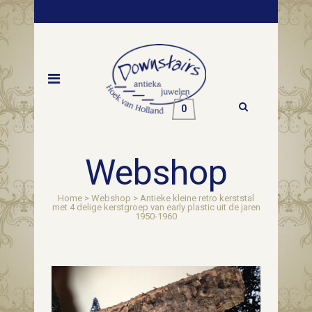
0
Webshop
Home
>
Webshop
>
Antieke kleine retro kerststal
met 4 delige kerstgroep van early plastic uit de jaren
1950-1960