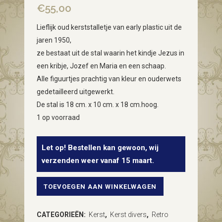
€
55,00
Lieflijk oud kerststalletje van early plastic uit de
jaren 1950,
ze bestaat uit de stal waarin het kindje Jezus in
een kribje, Jozef en Maria en een schaap.
Alle figuurtjes prachtig van kleur en ouderwets
gedetailleerd uitgewerkt.
De stal is 18 cm. x 10 cm. x 18 cm.hoog.
1 op voorraad
Let op! Bestellen kan gewoon, wij
verzenden weer vanaf 15 maart.
TOEVOEGEN AAN WINKELWAGEN
Antieke
kleine
CATEGORIEËN:
Kerst
,
Kerst divers
,
Retro