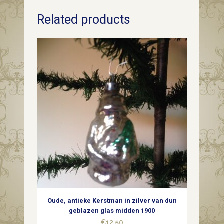
retro
Related products
kerststal
met
4
delige
kerstgroep
van
early
plastic
uit
de
Oude, antieke Kerstman in zilver van dun
jaren
geblazen glas midden 1900
€
12,50