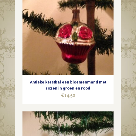
glas
met
roze
rode
knikker
quantity
Antieke kerstbal een bloemenmand met
rozen in groen en rood
€
14,50