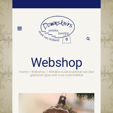
0
Webshop
Home
>
Webshop
>
Antieke oude kraterbal van dun
geblazen glas met roze rode knikker