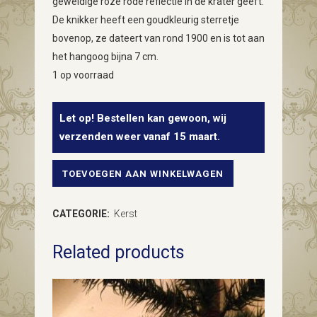
geweldige roze rode reflectie in de krater geeft.
De knikker heeft een goudkleurig sterretje
bovenop, ze dateert van rond 1900 en is tot aan
het hangoog bijna 7 cm.
1 op voorraad
Let op! Bestellen kan gewoon, wij
verzenden weer vanaf 15 maart.
TOEVOEGEN AAN WINKELWAGEN
Antieke
oude
CATEGORIE:
Kerst
kraterbal
Related products
van
dun
geblazen