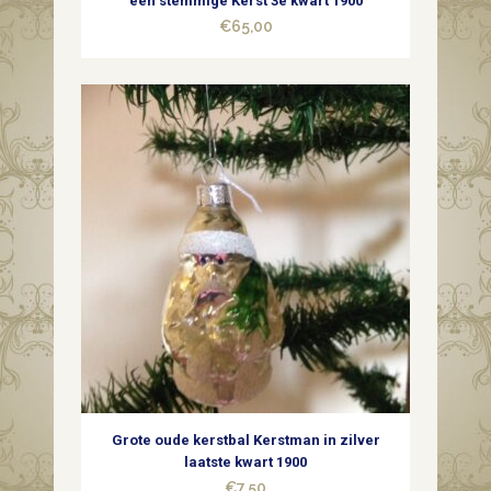
een stemmige Kerst 3e kwart 1900
€
65,00
quantity
Grote oude kerstbal Kerstman in zilver
laatste kwart 1900
€
7,50