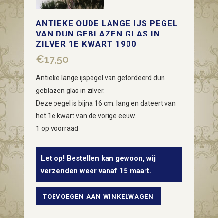
ANTIEKE OUDE LANGE IJS PEGEL
VAN DUN GEBLAZEN GLAS IN
ZILVER 1E KWART 1900
€
17,50
Antieke lange ijspegel van getordeerd dun
geblazen glas in zilver.
Deze pegel is bijna 16 cm. lang en dateert van
het 1e kwart van de vorige eeuw.
1 op voorraad
Let op! Bestellen kan gewoon, wij
verzenden weer vanaf 15 maart.
TOEVOEGEN AAN WINKELWAGEN
Antieke
oude