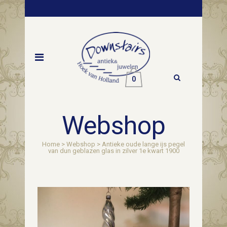
0
Webshop
Home
>
Webshop
>
Antieke oude lange ijs pegel
van dun geblazen glas in zilver 1e kwart 1900