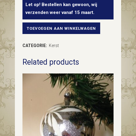
Let op! Bestellen kan gewoon, wij
verzenden weer vanaf 15 maart.
TOEVOEGEN AAN WINKELWAGEN
Antieke
paddenstoel
CATEGORIE:
Kerst
van
Related products
dun
geblazen
glas
met
jonkie
en
chenille