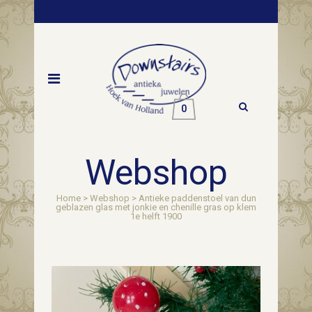
0
Webshop
Home
>
Webshop
>
Antieke paddenstoel van dun
geblazen glas met jonkie en chenille gras op klem
1e helft 1900