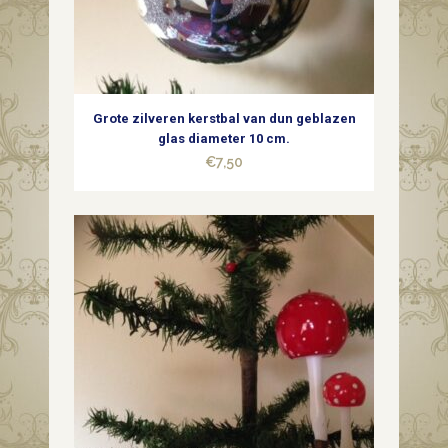
gras
op
klem
Grote zilveren kerstbal van dun geblazen
1e
glas diameter 10 cm.
€
7,50
helft
1900
quantity