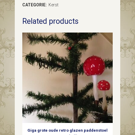
CATEGORIE:
Kerst
gestyleerde
Related products
dennenappel
uit
begin
1900
met
puntig
relief
in
zilver
quantity
Giga grote oude retro glazen paddenstoel