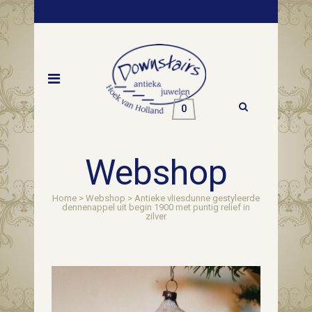
0
Webshop
Home
>
Webshop
>
Antieke vliesdunne gestyleerde
dennenappel uit begin 1900 met puntig relief in
zilver