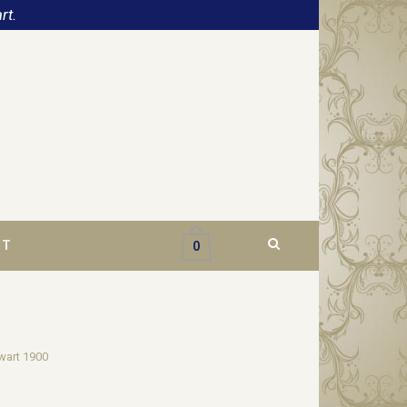
rt.
CT
0
kwart 1900