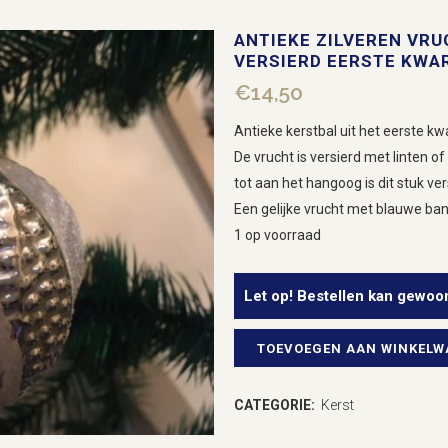
ANTIEKE ZILVEREN VRU
VERSIERD EERSTE KWA
€
14,50
Antieke kerstbal uit het eerste kw
De vrucht is versierd met linten o
tot aan het hangoog is dit stuk ver
Een gelijke vrucht met blauwe ba
1 op voorraad
Let op! Bestellen kan gewoo
TOEVOEGEN AAN WINKEL
Antieke
zilveren
CATEGORIE:
Kerst
vrucht