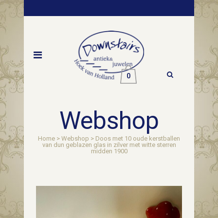
0
Webshop
Home
>
Webshop
>
Doos met 10 oude kerstballen
van dun geblazen glas in zilver met witte sterren
midden 1900