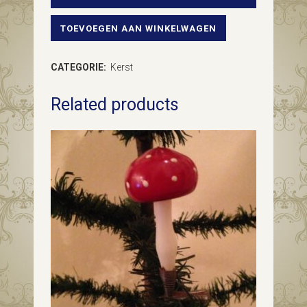
TOEVOEGEN AAN WINKELWAGEN
Doos
met
CATEGORIE:
Kerst
10
Related products
oude
kerstballen
van
dun
geblazen
glas
in
zilver