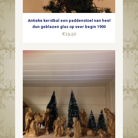
met
witte
Antieke kerstbal een paddenstoel van heel
sterren
dun geblazen glas op veer begin 1900
€
19,50
midden
1900
quantity