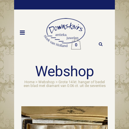
0
Webshop
Home
>
Webshop
>
Grote 14 kt. hanger of bedel
een blad met diamant van 0.06 ct. uit de seventies