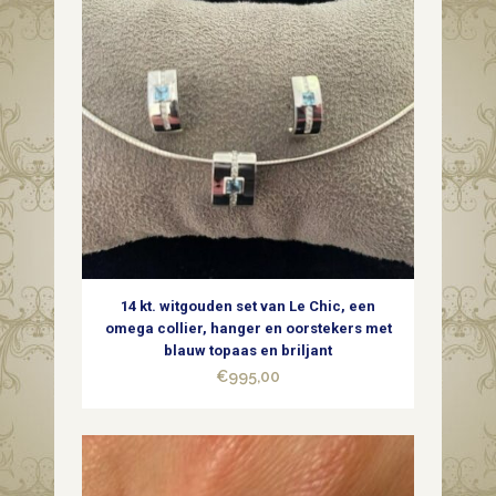
een
blad
met
diamant
van
0.06
ct.
14 kt. witgouden set van Le Chic, een
uit
omega collier, hanger en oorstekers met
blauw topaas en briljant
de
€
995,00
seventies
quantity