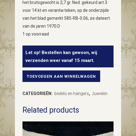
het brutogewicht is 2,7 gr. Ned. gekeurd art.3
voor 14 kt en verantw.teken, op de onderzijde
van het blad gemerkt 585-RB-0.06, ze dateert
van de jaren 1970.D
1 op voorraad
Let op! Bestellen kan gewoon, wij
verzenden weer vanaf 15 maart.
TOEVOEGEN AAN WINKELWAGEN
Grote
14
CATEGORIEËN:
bedels en hangers
,
Juwelen
kt.
Related products
hanger
of
bedel