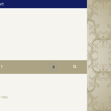
rt.
CT
0
 1960