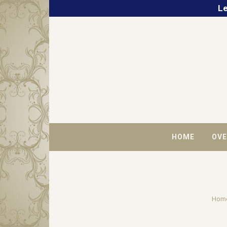
Le
HOME
OVE
Hom