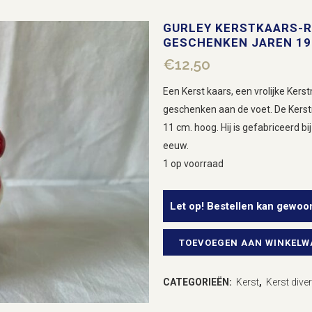
GURLEY KERSTKAARS-R
GESCHENKEN JAREN 19
€
12,50
Een Kerst kaars, een vrolijke Ker
geschenken aan de voet. De Kerstm
11 cm. hoog. Hij is gefabriceerd bi
eeuw.
1 op voorraad
Let op! Bestellen kan gewoo
TOEVOEGEN AAN WINKEL
Gurley
Kerstkaars-
CATEGORIEËN:
Kerst
,
Kerst dive
retro-