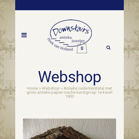
0
Webshop
Home
>
Webshop
>
Antieke oude Kerststal met
grote antieke papier mache kerstgroep 1e kwart
1900