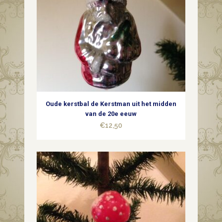
kerstgroep
1e
kwart
1900
quantity
Oude kerstbal de Kerstman uit het midden
van de 20e eeuw
€
12,50