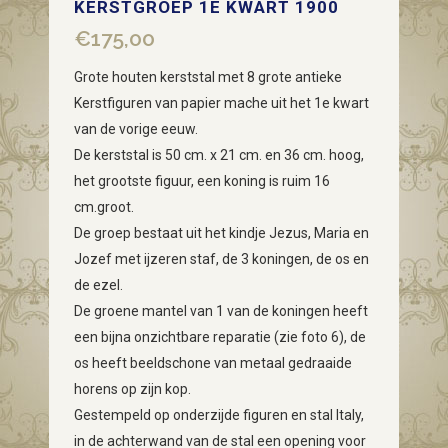
KERSTGROEP 1E KWART 1900
€
175,00
Grote houten kerststal met 8 grote antieke
Kerstfiguren van papier mache uit het 1e kwart
van de vorige eeuw.
De kerststal is 50 cm. x 21 cm. en 36 cm. hoog,
het grootste figuur, een koning is ruim 16
cm.groot.
De groep bestaat uit het kindje Jezus, Maria en
Jozef met ijzeren staf, de 3 koningen, de os en
de ezel.
De groene mantel van 1 van de koningen heeft
een bijna onzichtbare reparatie (zie foto 6), de
os heeft beeldschone van metaal gedraaide
horens op zijn kop.
Gestempeld op onderzijde figuren en stal Italy,
in de achterwand van de stal een opening voor