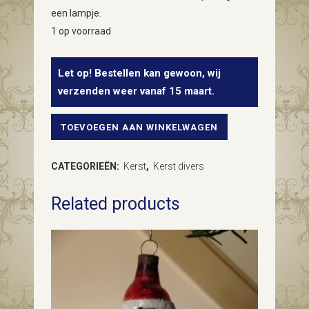
een lampje.
1 op voorraad
Let op! Bestellen kan gewoon, wij
verzenden weer vanaf 15 maart.
TOEVOEGEN AAN WINKELWAGEN
Antieke
oude
CATEGORIEËN:
Kerst
,
Kerst divers
Kerststal
Related products
met
grote
antieke
papier
mache