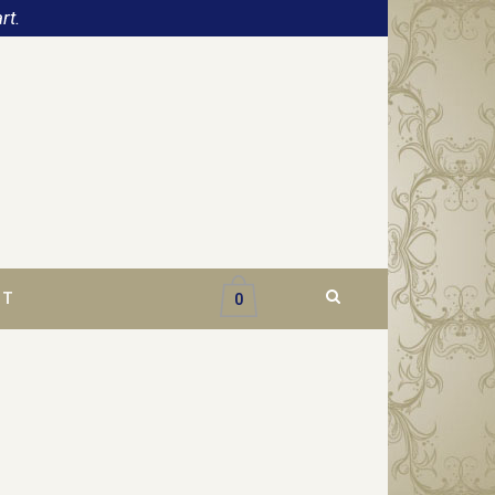
rt.
CT
0