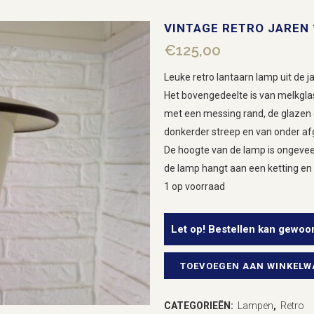
VINTAGE RETRO JAREN
€
125,00
Leuke retro lantaarn lamp uit de j
Het bovengedeelte is van melkgla
met een messing rand, de glazen 
donkerder streep en van onder af
De hoogte van de lamp is ongeveer
de lamp hangt aan een ketting en i
1 op voorraad
Let op! Bestellen kan gewoo
TOEVOEGEN AAN WINKEL
Vintage
retro
CATEGORIEËN:
Lampen
,
Retro