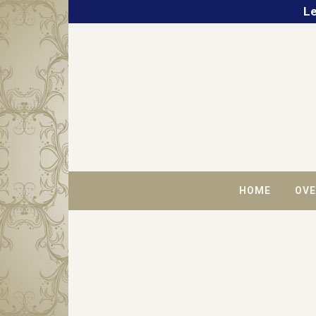
Le
HOME
OVE