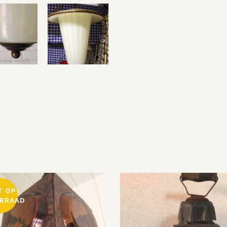
jaren
1950
lantaarn
hanglamp
quantity
T OP
RRAAD