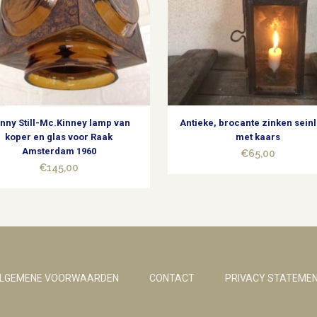
nny Still-Mc.Kinney lamp van
Antieke, brocante zinken sei
koper en glas voor Raak
met kaars
Amsterdam 1960
€
65,00
€
145,00
LGEMENE VOORWAARDEN
CONTACT
PRIVACY STATEME