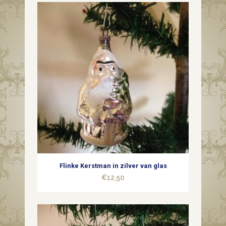
van
dun
geblazen
glas
in
zilver
midden
1900
quantity
Flinke Kerstman in zilver van glas
€
12,50