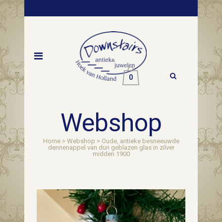
0
Webshop
Home
>
Webshop
>
Oude, antieke besneeuwde
dennenappel van dun geblazen glas in zilver
midden 1900