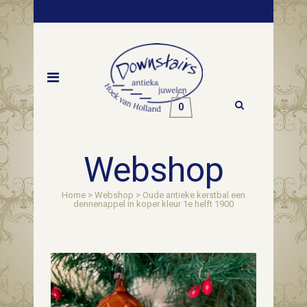
0
Webshop
Home
>
Webshop
>
Oude antieke kerstbal een
dennenappel in koper kleur 1e helft 1900