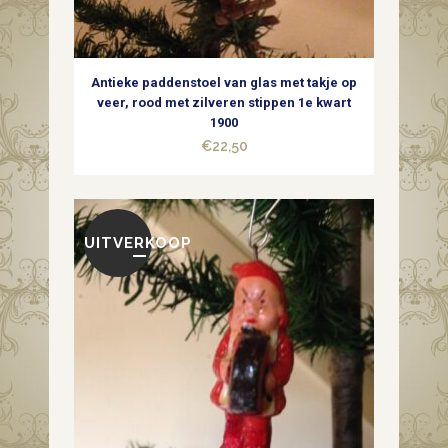
quantity
Antieke paddenstoel van glas met takje op
veer, rood met zilveren stippen 1e kwart
1900
€
22,50
UITVERKOOP