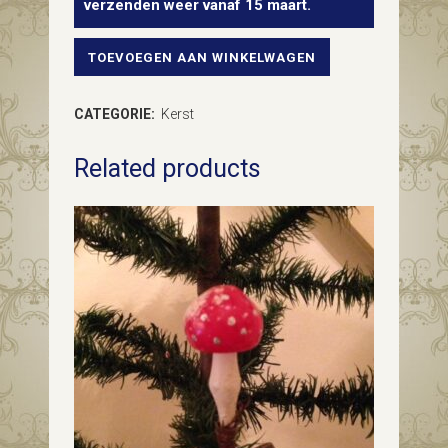
verzenden weer vanaf 15 maart.
TOEVOEGEN AAN WINKELWAGEN
Oude
antieke
CATEGORIE:
Kerst
kerstbal
Related products
een
dennenappel
in
koper
kleur
1e
helft
1900