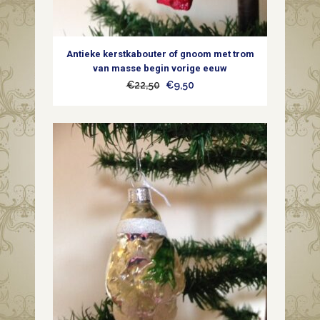
Antieke kerstkabouter of gnoom met trom
van masse begin vorige eeuw
Oorspronkelijke
Huidige
€
22,50
€
9,50
prijs
prijs
was:
is:
€22,50.
€9,50.