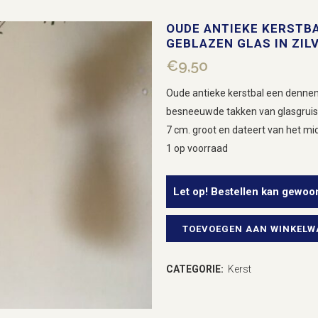
OUDE ANTIEKE KERSTB
GEBLAZEN GLAS IN ZIL
€
9,50
Oude antieke kerstbal een dennen
besneeuwde takken van glasgruis 
7 cm. groot en dateert van het mi
1 op voorraad
Let op! Bestellen kan gewoo
TOEVOEGEN AAN WINKEL
Oude
antieke
CATEGORIE:
Kerst
kerstbal
een