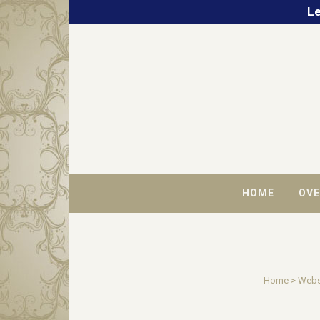
Le
HOME
OVE
Home
>
Web