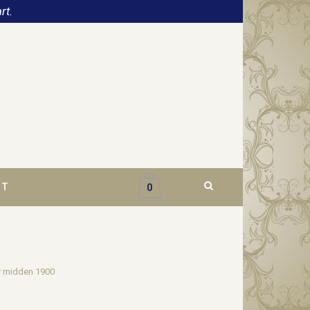
rt.
CT
0
r midden 1900