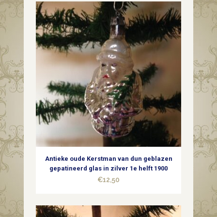
was:
is:
quantity
€22,50.
€9,50.
Antieke oude Kerstman van dun geblazen
gepatineerd glas in zilver 1e helft 1900
€
12,50