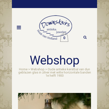
0
Webshop
Home
>
Webshop
>
Oude antieke kerstbal van dun
geblazen glas in zilver met witte horizontale banden
1e helft 1900