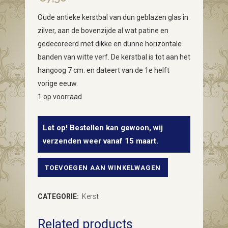
Oude antieke kerstbal van dun geblazen glas in
zilver, aan de bovenzijde al wat patine en
gedecoreerd met dikke en dunne horizontale
banden van witte verf. De kerstbal is tot aan het
hangoog 7 cm. en dateert van de 1e helft
vorige eeuw.
1 op voorraad
Let op! Bestellen kan gewoon, wij
verzenden weer vanaf 15 maart.
TOEVOEGEN AAN WINKELWAGEN
Oude
antieke
CATEGORIE:
Kerst
kerstbal
Related products
van