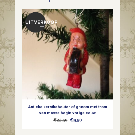
dun
geblazen
UITVERKOOP
glas
in
zilver
met
witte
horizontale
banden
Antieke kerstkabouter of gnoom met trom
1e
van masse begin vorige eeuw
Oorspronkelijke
Huidige
€
22,50
€
9,50
helft
prijs
prijs
1900