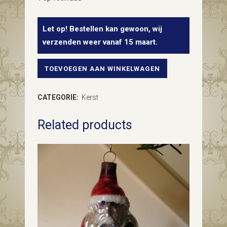
Let op! Bestellen kan gewoon, wij
verzenden weer vanaf 15 maart.
TOEVOEGEN AAN WINKELWAGEN
Oude
antieke
CATEGORIE:
Kerst
kerstbal
Related products
van
dun
glas
met
krater,
deuk