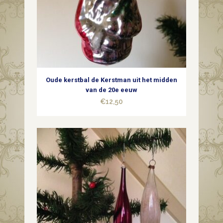
of
reflex
midden
1900
Oude kerstbal de Kerstman uit het midden
quantity
van de 20e eeuw
€
12,50