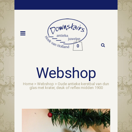
0
Webshop
Home
>
Webshop
>
Oude antieke kerstbal van dun
glas met krater, deuk of reflex midden 1900