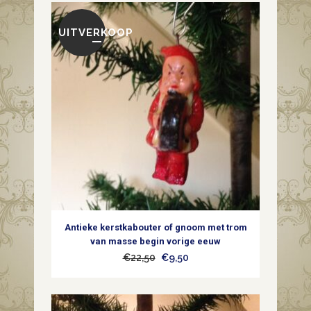
UITVERKOOP
Antieke kerstkabouter of gnoom met trom
van masse begin vorige eeuw
Oorspronkelijke
Huidige
€
22,50
€
9,50
prijs
prijs
was:
is: