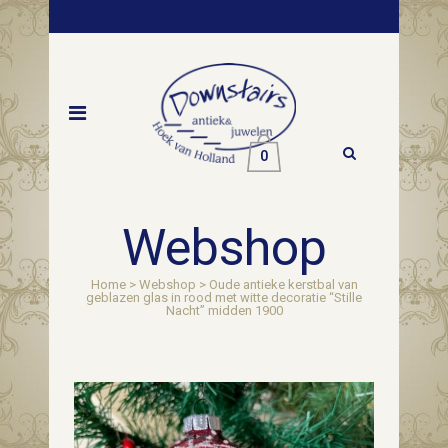
0
Webshop
Home
>
Webshop
>
Oude antieke kerstbal van
geblazen glas in rood met witte decoratie “Stille
Nacht” midden 1900