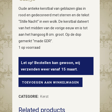
Oude antieke kerstbal van geblazen glas in
rood en gedecoreerd met sterren en de tekst
“Stille Nacht” in een wolk. De kerstbal dateert
van het midden van de vorige eeuw en is tot
aan het hangoog 8 cm. groot. Op de dop
gemerkt “made GDR”.
1 op voorraad
Let op! Bestellen kan gewoon, wij
verzenden weer vanaf 15 maart.
TOEVOEGEN AAN WINKELWAGEN
Oude
antieke
CATEGORIE:
Kerst
kerstbal
Related products
van