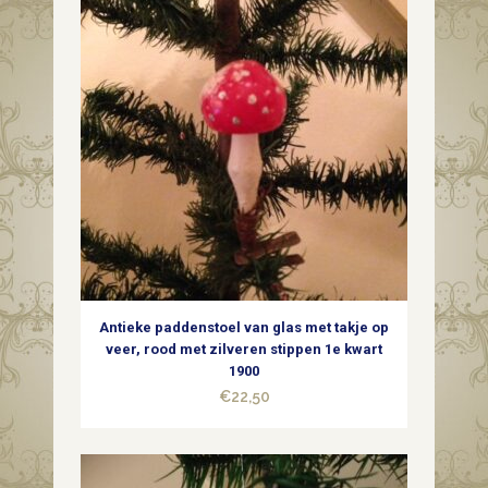
€22,50.
€9,50.
Antieke paddenstoel van glas met takje op
veer, rood met zilveren stippen 1e kwart
1900
€
22,50