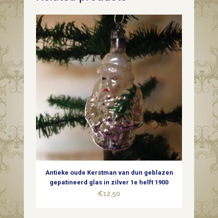
geblazen
glas
in
rood
met
witte
decoratie
"Stille
Nacht"
Antieke oude Kerstman van dun geblazen
midden
gepatineerd glas in zilver 1e helft 1900
€
12,50
1900
quantity