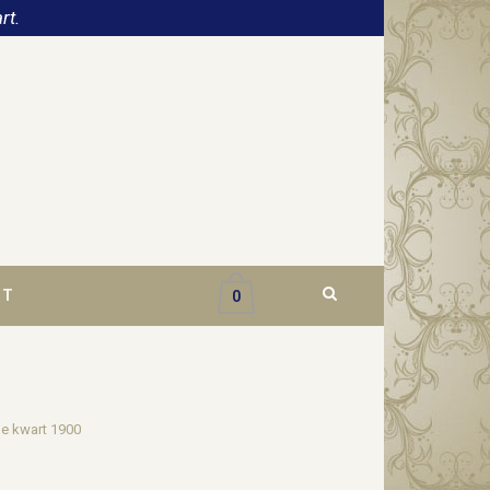
rt.
CT
0
 1e kwart 1900