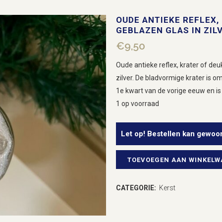
OUDE ANTIEKE REFLEX,
GEBLAZEN GLAS IN ZIL
€
9,50
Oude antieke reflex, krater of deu
zilver. De bladvormige krater is o
1e kwart van de vorige eeuw en is
1 op voorraad
Let op! Bestellen kan gewoo
TOEVOEGEN AAN WINKEL
Oude
antieke
CATEGORIE:
Kerst
reflex,
deuk