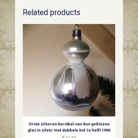
verpakking
Related products
met
87,3
gr.
metaal
lametta
midden
1900
quantity
Grote zilveren kerstbal van dun geblazen
glas in zilver met dubbele bol 1e helft 1900
€
22,50