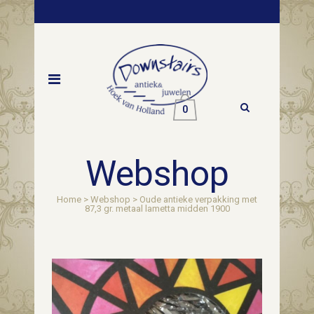
0
Webshop
Home
>
Webshop
>
Oude antieke verpakking met
87,3 gr. metaal lametta midden 1900