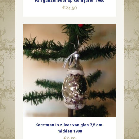
van ganzenveer op klem jaren 1900
€
24,50
Kerstman in zilver van glas 7,5 cm.
midden 1900
€
9,50