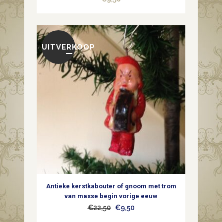
UITVERKOOP
Antieke kerstkabouter of gnoom met trom
van masse begin vorige eeuw
Oorspronkelijke
Huidige
€
22,50
€
9,50
prijs
prijs