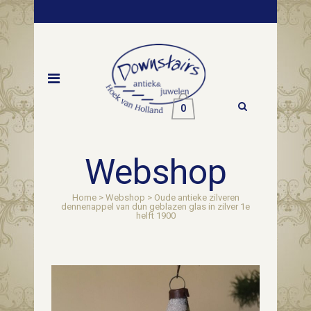
0
Webshop
Home
>
Webshop
>
Oude antieke zilveren
dennenappel van dun geblazen glas in zilver 1e
helft 1900