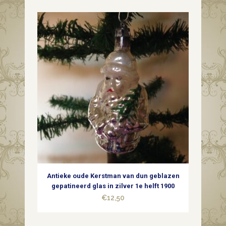
was:
is:
€22,50.
€9,50.
Antieke oude Kerstman van dun geblazen
gepatineerd glas in zilver 1e helft 1900
€
12,50