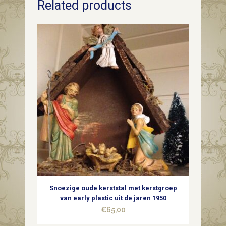
Related products
dun
glas
in
rood,
geel
en
wit
uit
de
jaren
Snoezige oude kerststal met kerstgroep
1950
van early plastic uit de jaren 1950
€
65,00
quantity