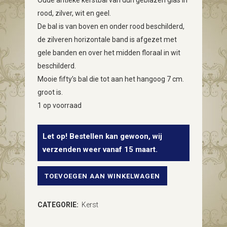
Oude antieke kerstbal van dun geblazen glas in
rood, zilver, wit en geel.
De bal is van boven en onder rood beschilderd,
de zilveren horizontale band is afgezet met
gele banden en over het midden floraal in wit
beschilderd.
Mooie fifty’s bal die tot aan het hangoog 7 cm.
groot is.
1 op voorraad
Let op! Bestellen kan gewoon, wij
verzenden weer vanaf 15 maart.
TOEVOEGEN AAN WINKELWAGEN
Oude
kerstbal
CATEGORIE:
Kerst
van