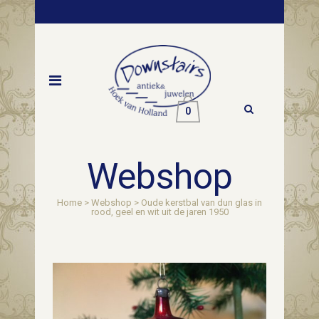
0
Webshop
Home
>
Webshop
>
Oude kerstbal van dun glas in
rood, geel en wit uit de jaren 1950