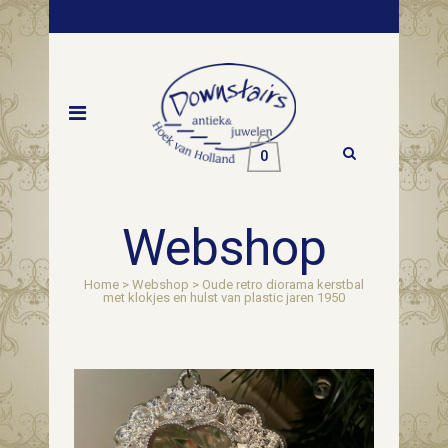
0
Webshop
Home
>
Webshop
>
Oude retro diorama kerstbal
met klokjes en hulst van plastic jaren 1950