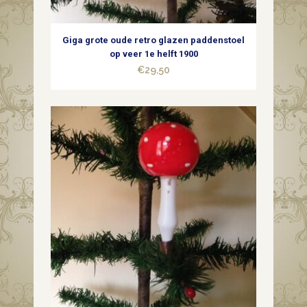
quantity
Giga grote oude retro glazen paddenstoel
op veer 1e helft 1900
€
29,50