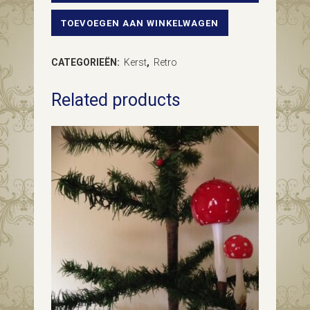
TOEVOEGEN AAN WINKELWAGEN
Oude
retro
CATEGORIEËN:
Kerst
,
Retro
diorama
Related products
kerstbal
met
klokjes
en
hulst
van
plastic
jaren
1950