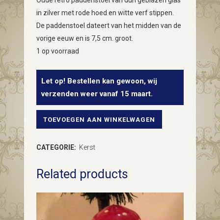
Oude retro paddenstoel van dun geblazen glas
in zilver met rode hoed en witte verf stippen.
De paddenstoel dateert van het midden van de
vorige eeuw en is 7,5 cm. groot.
1 op voorraad
Let op! Bestellen kan gewoon, wij
verzenden weer vanaf 15 maart.
TOEVOEGEN AAN WINKELWAGEN
Oude
retro
CATEGORIE:
Kerst
paddenstoel
Related products
van
dun
geblazen