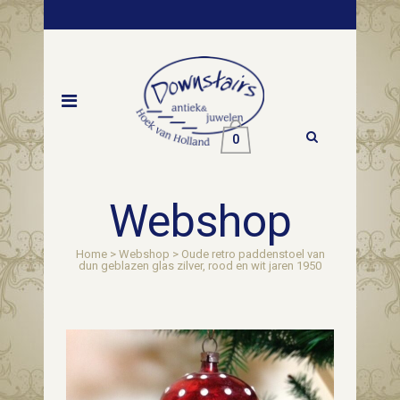
0
Webshop
Home
>
Webshop
>
Oude retro paddenstoel van
dun geblazen glas zilver, rood en wit jaren 1950