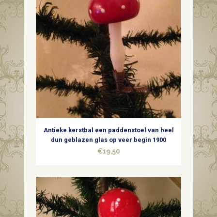
glas
zilver,
rood
en
wit
jaren
1950
Antieke kerstbal een paddenstoel van heel
quantity
dun geblazen glas op veer begin 1900
€
19,50