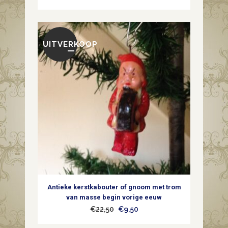
UITVERKOOP
Antieke kerstkabouter of gnoom met trom
van masse begin vorige eeuw
Oorspronkelijke
Huidige
€
22,50
€
9,50
prijs
prijs