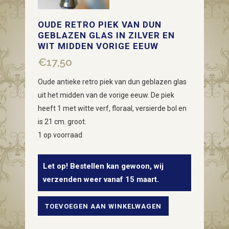
OUDE RETRO PIEK VAN DUN
GEBLAZEN GLAS IN ZILVER EN
WIT MIDDEN VORIGE EEUW
€
17,50
Oude antieke retro piek van dun geblazen glas
uit het midden van de vorige eeuw. De piek
heeft 1 met witte verf, floraal, versierde bol en
is 21 cm. groot.
1 op voorraad
Let op! Bestellen kan gewoon, wij
verzenden weer vanaf 15 maart.
TOEVOEGEN AAN WINKELWAGEN
Oude
retro