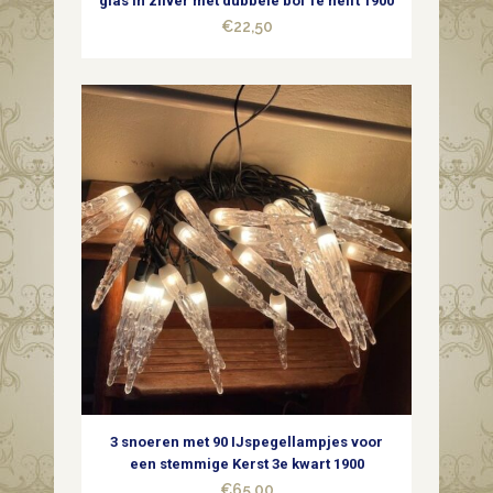
glas in zilver met dubbele bol 1e helft 1900
€
22,50
quantity
3 snoeren met 90 IJspegellampjes voor
een stemmige Kerst 3e kwart 1900
€
65,00