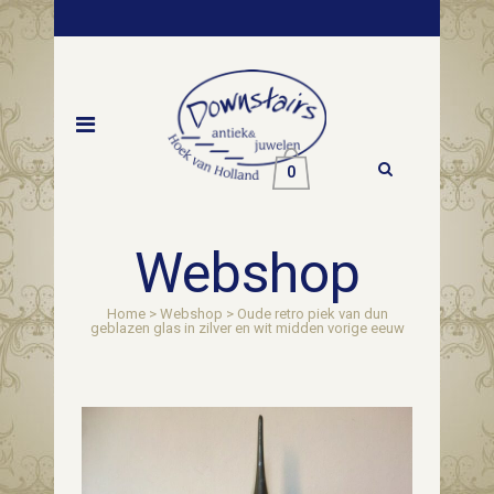
0
Webshop
Home
>
Webshop
>
Oude retro piek van dun
geblazen glas in zilver en wit midden vorige eeuw