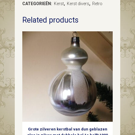
CATEGORIEËN:
Kerst
,
Kerst divers
,
Retro
piek
Related products
van
dun
geblazen
glas
in
zilver
en
wit
midden
vorige
Grote zilveren kerstbal van dun geblazen
eeuw