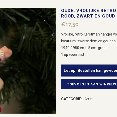
OUDE, VROLIJKE RETRO
ROOD, ZWART EN GOUD 
€
17,50
Vrolijke, retro Kerstman hanger v
kostuum, zwarte riem en gouden ge
1940-1950 en is 8 cm. groot.
1 op voorraad
Let op! Bestellen kan gewoo
TOEVOEGEN AAN WINKEL
Oude,
vrolijke
CATEGORIE:
Kerst
retro
kerstman