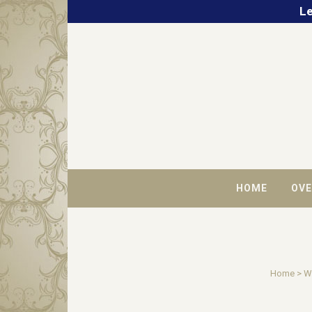
Le
HOME
OVE
Home
>
W