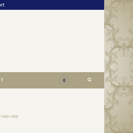
rt.
CT
0
d 1940-1950