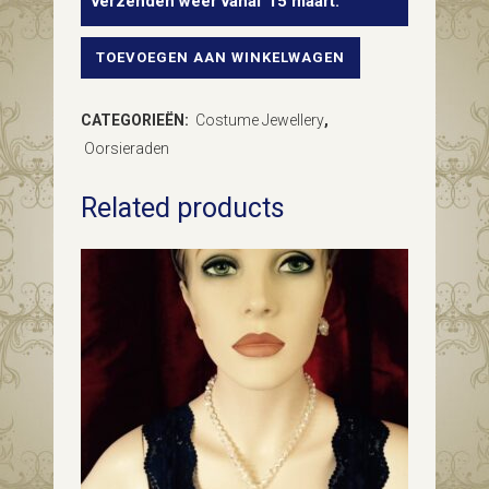
verzenden weer vanaf 15 maart.
TOEVOEGEN AAN WINKELWAGEN
Paar
stunning
CATEGORIEËN:
Costume Jewellery
,
goudkleurige
Oorsieraden
Escada
Related products
oorclips
in
hartvorm
quantity