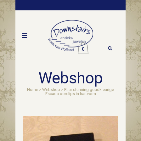
0
Webshop
Home
>
Webshop
>
Paar stunning goudkleurige
Escada oorclips in hartvorm