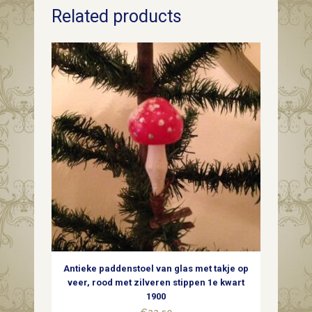
Related products
bessen,
hulst,
dennenappels
en
takken
van
plastic
1940-
1950
quantity
Antieke paddenstoel van glas met takje op
veer, rood met zilveren stippen 1e kwart
1900