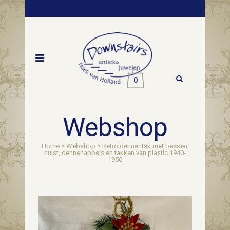
0
Webshop
Home
>
Webshop
>
Retro dennentak met bessen,
hulst, dennenappels en takken van plastic 1940-
1950