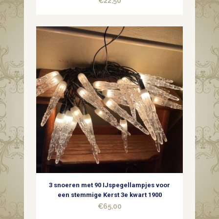
€
22,50
3 snoeren met 90 IJspegellampjes voor
een stemmige Kerst 3e kwart 1900
€
65,00