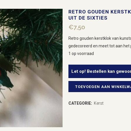
RETRO GOUDEN KERSTK
UIT DE SIXTIES
€
7,50
Retro gouden kerstklok van kunststo
gedecoreerd en meet tot aan het 
1 op voorraad
Let op! Bestellen kan gewoo
TOEVOEGEN AAN WINKEL
Retro
gouden
CATEGORIE:
Kerst
kerstklok
van
plastic