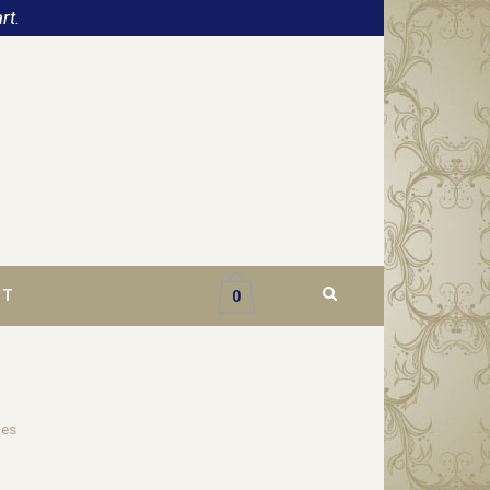
rt.
CT
0
ies