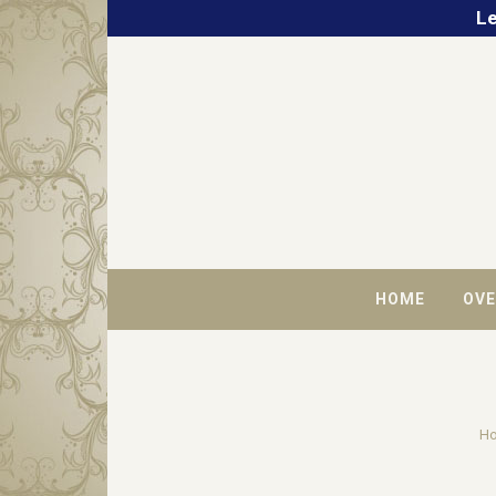
Le
HOME
OVE
H