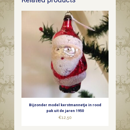
de
sneeuw
voor
de
Kerst
kransjes
jaren
1990
quantity
Bijzonder model kerstmannetje in rood
pak uit de jaren 1950
€
12,50