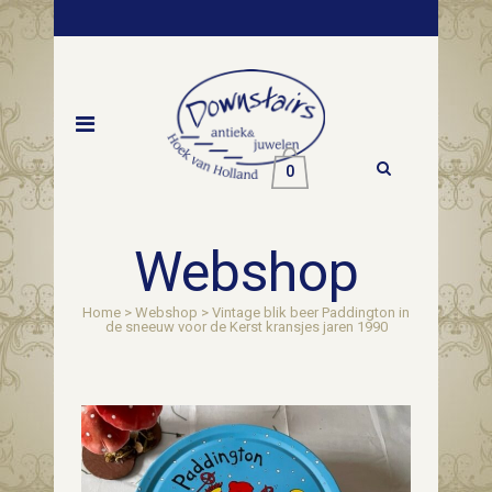
0
Webshop
Home
>
Webshop
>
Vintage blik beer Paddington in
de sneeuw voor de Kerst kransjes jaren 1990