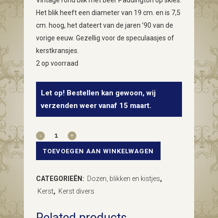
Vintage rond blik met beer Paddington op skies.
Het blik heeft een diameter van 19 cm. en is 7,5
cm. hoog, het dateert van de jaren ’90 van de
vorige eeuw. Gezellig voor de speculaasjes of
kerstkransjes.
2 op voorraad
Let op! Bestellen kan gewoon, wij
verzenden weer vanaf 15 maart.
Vintage
blik
TOEVOEGEN AAN WINKELWAGEN
beer
CATEGORIEËN:
Dozen, blikken en kistjes
,
Paddington
Kerst
,
Kerst divers
in
Related products