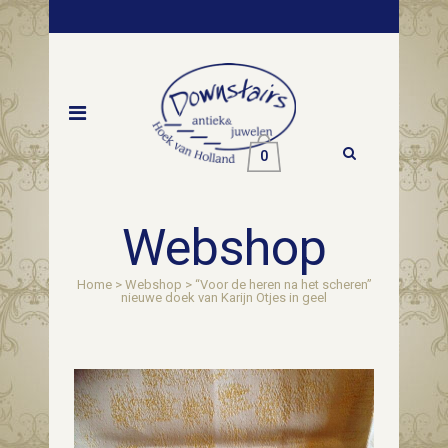
0
Webshop
Home
>
Webshop
>
“Voor de heren na het scheren”
nieuwe doek van Karijn Otjes in geel