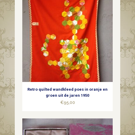
scheren"
nieuwe
doek
van
Karijn
Otjes
in
geel
Retro quilted wandkleed poes in oranje en
quantity
groen uit de jaren 1950
€
95,00