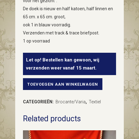
voor het gezicht”.
De doek is nieuw en half katoen, half linnen en
65 cm. x 65 cm. groot,
ook 1 in blauw voorradig.
Verzenden met track & trace briefpost.
1 op voorraad
Let op! Bestellen kan gewoon, wij
verzenden weer vanaf 15 maart.
TOEVOEGEN AAN WINKELWAGEN
"Voor
de
CATEGORIEËN:
Brocante/Varia
,
Textiel
heren
Related products
na
het