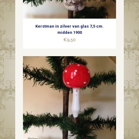
en
wit
Kerstman in zilver van glas 7,5 cm.
chenille
midden 1900
€
9,50
quantity