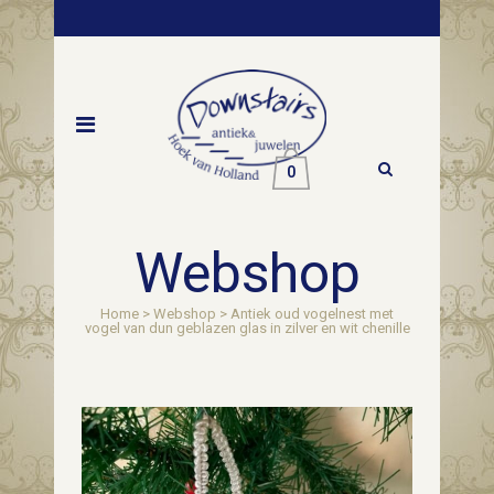
0
Webshop
Home
>
Webshop
>
Antiek oud vogelnest met
vogel van dun geblazen glas in zilver en wit chenille