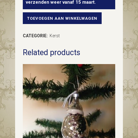
verzenden weer vanaf 15 maart.
TOEVOEGEN AAN WINKELWAGEN
Antiek
oud
CATEGORIE:
Kerst
vogelnest
Related products
met
vogel
van
dun
geblazen
glas
in
zilver