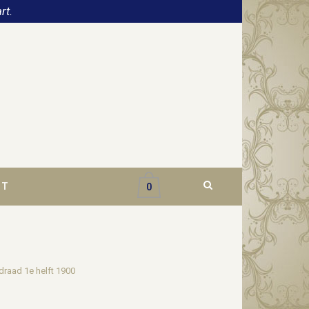
rt.
CT
0
draad 1e helft 1900