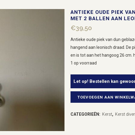
ANTIEKE OUDE PIEK VA
MET 2 BALLEN AAN LEO
€
39,50
Antieke oude piek van dun geblaze
hangend aan leonisch draad. De pi
en is tot aan het hangoog 26 cm. 
1 op voorraad
Let op! Bestellen kan gewoo
TOEVOEGEN AAN WINKEL
Antieke
oude
CATEGORIEËN:
Kerst
,
Kerst dive
piek
van