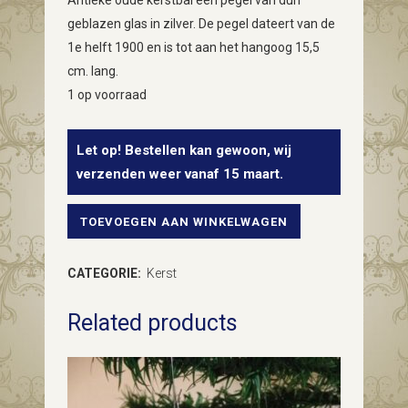
Antieke oude kerstbal een pegel van dun
geblazen glas in zilver. De pegel dateert van de
1e helft 1900 en is tot aan het hangoog 15,5
cm. lang.
1 op voorraad
Let op! Bestellen kan gewoon, wij
verzenden weer vanaf 15 maart.
TOEVOEGEN AAN WINKELWAGEN
Oude
antieke
CATEGORIE:
Kerst
kerstbal
Related products
een
pegel
van