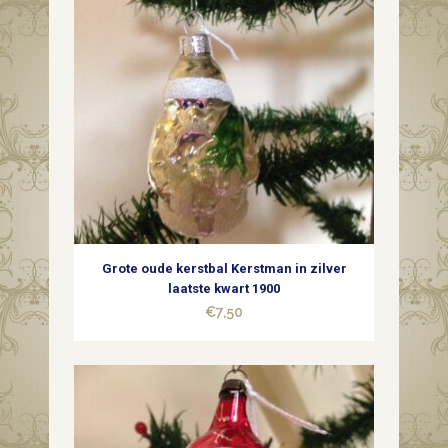
dun
geblazen
glas
in
zilver
15,5
cm.
Grote oude kerstbal Kerstman in zilver
(gr)
laatste kwart 1900
€
7,50
quantity