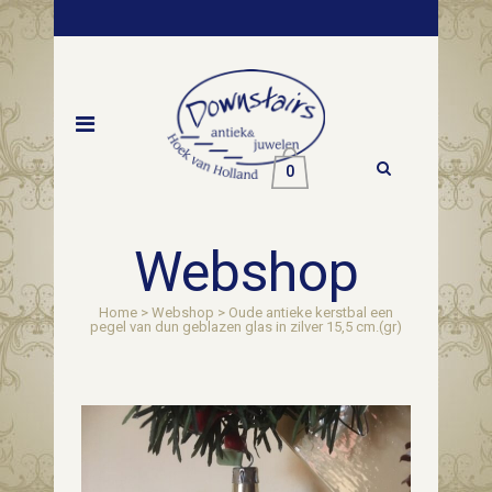
0
Webshop
Home
>
Webshop
>
Oude antieke kerstbal een
pegel van dun geblazen glas in zilver 15,5 cm.(gr)