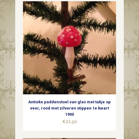
van
dun
geblazen
glas
in
rood,
blauw,
wit
en
Antieke paddenstoel van glas met takje op
goud
veer, rood met zilveren stippen 1e kwart
1900
jaren
€
22,50
1960