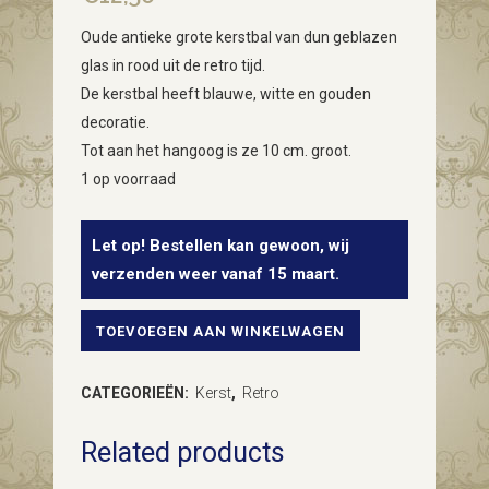
Oude antieke grote kerstbal van dun geblazen
glas in rood uit de retro tijd.
De kerstbal heeft blauwe, witte en gouden
decoratie.
Tot aan het hangoog is ze 10 cm. groot.
1 op voorraad
Let op! Bestellen kan gewoon, wij
verzenden weer vanaf 15 maart.
TOEVOEGEN AAN WINKELWAGEN
Oude
grote
CATEGORIEËN:
Kerst
,
Retro
retro
Related products
bal