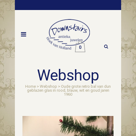
0
Webshop
Home
>
Webshop
>
Oude grote retro bal van dun
geblazen glas in rood, blauw, wit en goud jaren
1960