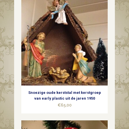
quantity
Snoezige oude kerststal met kerstgroep
van early plastic uit de jaren 1950
€
65,00